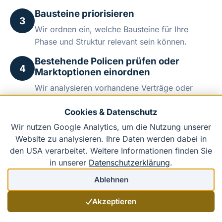
Bausteine priorisieren
3
Wir ordnen ein, welche Bausteine für Ihre
Phase und Struktur relevant sein können.
Bestehende Policen prüfen oder
4
Marktoptionen einordnen
Wir analysieren vorhandene Verträge oder
ordnen mögliche Marktlösungen für Ihre
Cookies & Datenschutz
Situation ein.
Wir nutzen Google Analytics, um die Nutzung unserer
Entscheidung und laufende
5
Website zu analysieren. Ihre Daten werden dabei in
Anpassung
den USA verarbeitet. Weitere Informationen finden Sie
Sie erhalten eine transparente
in unserer
Datenschutzerklärung
.
Entscheidungsgrundlage, die mit Ihrem
Ablehnen
Unternehmen mitwächst.
Akzeptieren
Betreuung im Schadenfall
6
Feste Ansprechpartner begleiten Sie auch nach