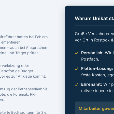
Warum Unikat st
Große Versicherer v
tsführer haften bei Fehlern
vor Ort in Rostock 
plementieren
men – auch bei Ansprüchen
Persönlich:
Wir k
eine und Träger prüfen
Postfach.
erverletzung oder
Flotten-Lösung:
ür sofortige Budget-
feste Kosten, ega
 bevor es zur Anklage kommt.
Ehrenamt:
Wir pr
tzug der Betriebserlaubnis
mitversichert sin
te, die Forensik, PR-
n.
Mitarbeiter gewi
eiterte Bedingungen für Sie: