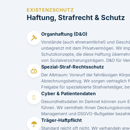
EXISTENZSCHUTZ
Haftung, Strafrecht & Schutz
Organhaftung (D&O)
Vorstände (auch ehrenamtliche!) und Geschäf
unbegrenzt mit dem Privatvermögen. Wir im
Schutzkonzepte, die diese Haftung überneh
von Sozialversicherungsträgern.
D&O für Ver
Spezial-Straf-Rechtsschutz
Der Albtraum: Vorwurf der fahrlässigen Körp
Abrechnungsbetrug. Wir sorgen vertraglich f
Freigabe für spezialisierte Strafverteidiger,
Cyber & Patientendaten
Gesundheitsdaten im Darknet können zum En
führen. Wir vermitteln Ihnen Deckungskonzep
Management und DSGVO-Bußgelder bezahle
Träger-Haftpflicht
Standard reicht oft nicht. Wir verhandeln erw