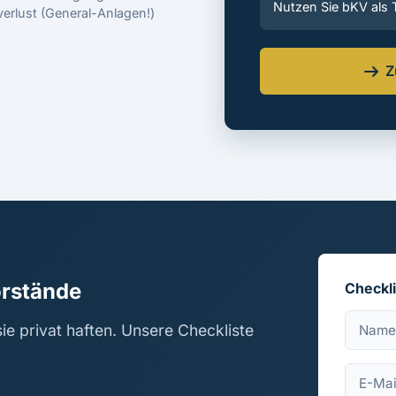
Nutzen Sie bKV als
erlust (General-Anlagen!)
Z
orstände
Checkl
ie privat haften. Unsere Checkliste