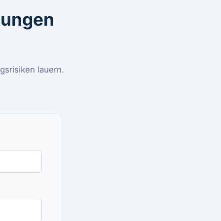
htungen
srisiken lauern.