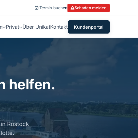
Termin buchen
Schaden melden
n
Privat
Über Unikat
Kontakt
Kundenportal
n helfen.
 in Rostock
lotte.