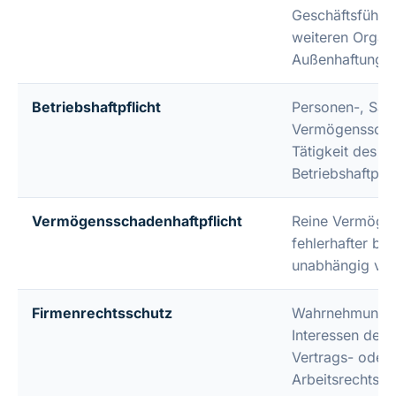
Geschäftsführe
weiteren Organ
Außenhaftung).
Betriebshaftpflicht
Personen-, Sac
Vermögensschäd
Tätigkeit des 
Betriebshaftpfli
Vermögensschadenhaftpflicht
Reine Vermöge
fehlerhafter ber
unabhängig von
Firmenrechtsschutz
Wahrnehmung ei
Interessen des 
Vertrags- oder
Arbeitsrechtsstr