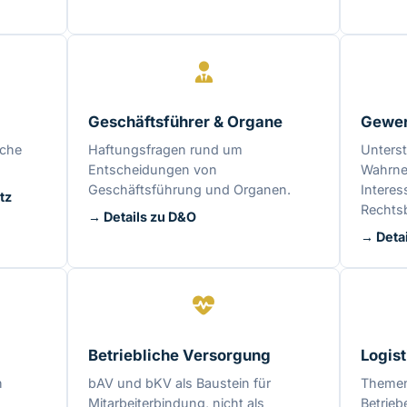
Geschäftsführer & Organe
Gewer
sche
Haftungsfragen rund um
Unterst
Entscheidungen von
Wahrne
Geschäftsführung und Organen.
Interes
tz
Rechts
→ Details zu D&O
→ Deta
Betriebliche Versorgung
Logist
h
bAV und bKV als Baustein für
Themen 
Mitarbeiterbindung, nicht als
Betrieb