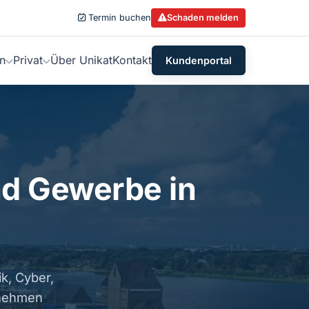
Termin buchen
Schaden melden
n
Privat
Über Unikat
Kontakt
Kundenportal
nd Gewerbe in
ik, Cyber,
rnehmen