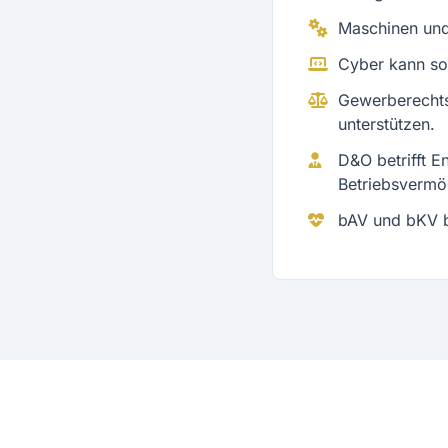
Maschinen und
Cyber kann sow
Gewerberechts
unterstützen.
D&O betrifft 
Betriebsvermö
bAV und bKV be