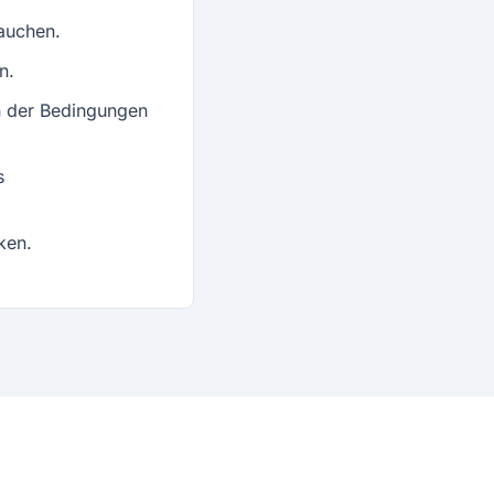
auchen.
n.
n der Bedingungen
s
ken.