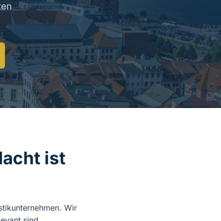
ten
acht ist
istikunternehmen. Wir
evant sind.