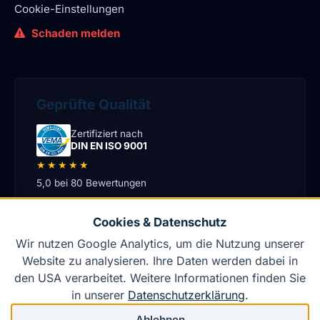
Cookie-Einstellungen
Schaden melden
Geprüfte Qualität
Zertifiziert nach
DIN EN ISO 9001
★★★★★
5,0 bei 80 Bewertungen
Cookies & Datenschutz
Wir nutzen Google Analytics, um die Nutzung unserer
Starker Partner im VEMA-Verbund
Website zu analysieren. Ihre Daten werden dabei in
den USA verarbeitet. Weitere Informationen finden Sie
in unserer
Datenschutzerklärung
.
Ablehnen