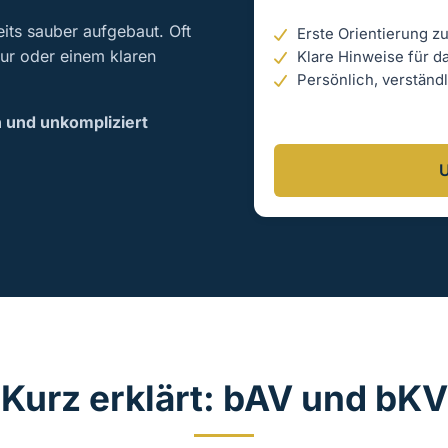
vorbereitet ins Gespräc
its sauber aufgebaut. Oft
Erste Orientierung z
ktur oder einem klaren
Klare Hinweise für d
Persönlich, verständ
Auf Wunsch besprechen 
h und unkompliziert
Schritt.
U
Kurz erklärt: bAV und bKV