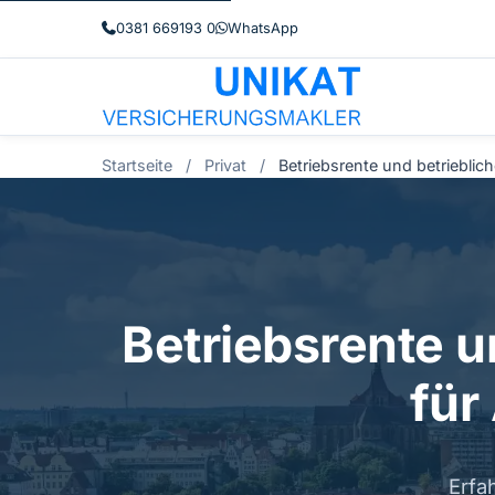
0381 669193 0
WhatsApp
Startseite
/
Privat
/
Betriebsrente und betriebli
Betriebsrente u
für
Erfa