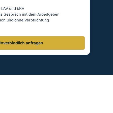
h gehen? Dabei unterstützen wir Sie.
u bAV und bKV
as Gespräch mit dem Arbeitgeber
lich und ohne Verpflichtung
wir mit Ihnen den sinnvollsten nächsten
nverbindlich anfragen