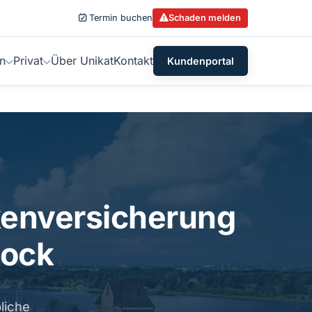
Termin buchen
Schaden melden
n
Privat
Über Unikat
Kontakt
Kundenportal
nkenversicherung
tock
liche